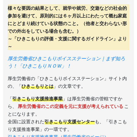
様々な要因の結果として、就学や就労、交遊などの社会的
参加を避けて、原則的には６ヶ月以上にわたって概ね家庭
にとどまり続けている状態のこと。（他者と交わらない形
での外出をしている場合も含む。）
～「ひきこもりの評価・支援に関するガイドライン」より
～
厚生労働省ひきこもりボイスステーション｜まず知ろ
う！「ひきこもりＮＯＷ」！
厚生労働省の「ひきこもりボイスステーション」サイト内
の、「
ひきこもりとは
」の文章です。
「
引きこもり支援推進事業
」は厚生労働省の管轄ですか
ら、
厚生労働省のこの定義を元に支援が考えられている
こ
とになります。
全国に設置された
引きこもり支援センター
も、「引きこも
り支援推進事業」の一環です。
引きこもり支援推進事業（厚生労働省のページ）