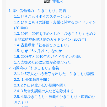
目次
[
非表示
]
1.
厚生労働省の「引きこもり」定義
1.1.
ひきこもりボイスステーション
1.2.
ひきこもりの評価・支援に関するガイドライン
(2010年)
1.3.
10代・20代を中心とした「ひきこもり」をめぐ
る地域精神保健活動のガイドライン (2003年)
1.4.
斎藤環著「社会的ひきこもり」
1.5.
なぜ「6ヶ月以上」なのか
1.6.
2003年と2010年のガイドラインの違い
1.7.
支援のために定義が必要だった
2.
内閣府の「引きこもり」定義
2.1.
146万人という数字を出した、引きこもり調査
2.2.
１.外出頻度を聞く
2.3.
2.外出頻度が低い期間を聞く
2.4.
3.統合失調症の人などを除外する
2.5.
4.準ひきこもり・狭義のひきこもり・広義のひ
きこもり