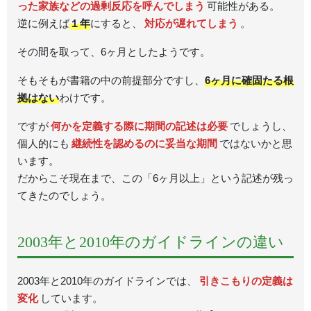
った家族などの過剰反応を呼んでしまう
可能性がある。
逆に例えば
１年
にすると、
対応が遅れてしまう
。
その間を取って、6ヶ月としたようです。
そもそもが書籍の中の前提部分ですし、
6ヶ月に確固たる根
拠はない
わけです。
ですが
何かを定義する際に期間の記述は必要
でしょうし、
個人的にも
継続性を認めるのに妥当な期間
ではないかと思
います。
だからこそ現在まで、この「6ヶ月以上」という記述が残っ
てきたのでしょう。
2003年と2010年のガイドラインの違い
2003年と2010年のガイドラインでは、
引きこもりの定義は
変化
しています。