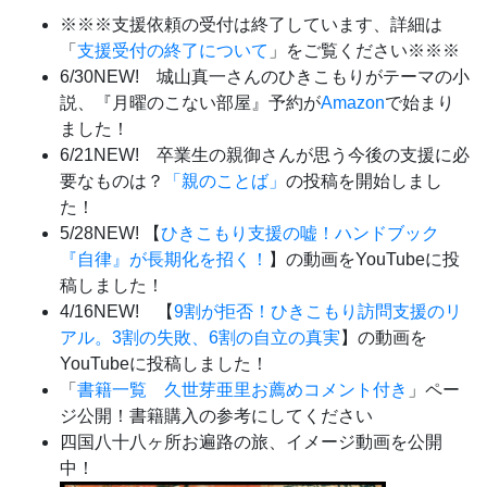
※※※支援依頼の受付は終了しています、詳細は
「
支援受付の終了について
」をご覧ください※※※
6/30NEW! 城山真一さんのひきこもりがテーマの小
説、『月曜のこない部屋』予約が
Amazon
で始まり
ました！
6/21NEW! 卒業生の親御さんが思う今後の支援に必
要なものは？
「親のことば」
の投稿を開始しまし
た！
5/28NEW! 【
ひきこもり支援の嘘！ハンドブック
『自律』が長期化を招く！
】の動画をYouTubeに投
稿しました！
4/16NEW! 【
9割が拒否！ひきこもり訪問支援のリ
アル。3割の失敗、6割の自立の真実
】の動画を
YouTubeに投稿しました！
「
書籍一覧 久世芽亜里お薦めコメント付き
」ペー
ジ公開！書籍購入の参考にしてください
四国八十八ヶ所お遍路の旅、イメージ動画を公開
中！