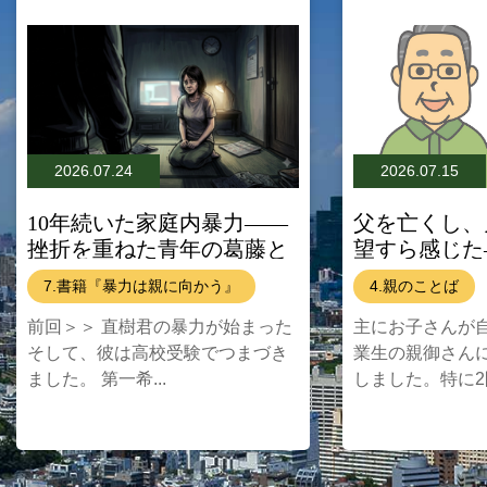
2026.07.24
2026.07.15
10年続いた家庭内暴力——
父を亡くし、
挫折を重ねた青年の葛藤と
望すら感じた―
家族の苦悩
ひきこもり
7.書籍『暴力は親に向かう』
4.親のことば
前回＞＞ 直樹君の暴力が始まった
主にお子さんが
そして、彼は高校受験でつまづき
業生の親御さん
ました。 第一希...
しました。特に2問