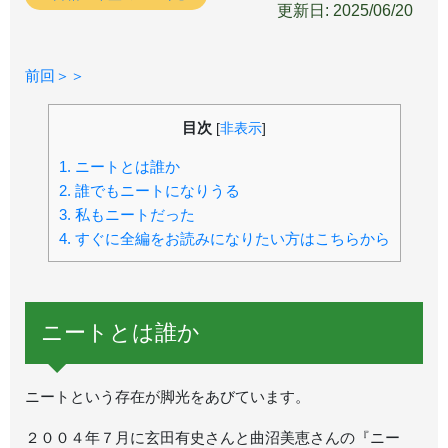
更新日: 2025/06/20
前回＞＞
目次
[
非表示
]
1.
ニートとは誰か
2.
誰でもニートになりうる
3.
私もニートだった
4.
すぐに全編をお読みになりたい方はこちらから
ニートとは誰か
ニートという存在が脚光をあびています。
２００４年７月に玄田有史さんと曲沼美恵さんの『ニー