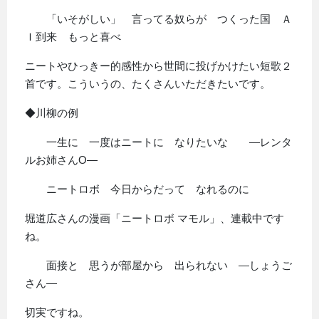
「いそがしい」 言ってる奴らが つくった国 Ａ
Ｉ到来 もっと喜べ
ニートやひっきー的感性から世間に投げかけたい短歌２
首です。こういうの、たくさんいただきたいです。
◆川柳の例
一生に 一度はニートに なりたいな ―レンタ
ルお姉さんO―
ニートロボ 今日からだって なれるのに
堀道広さんの漫画「ニートロボ マモル」、連載中です
ね。
面接と 思うが部屋から 出られない ―しょうご
さん―
切実ですね。