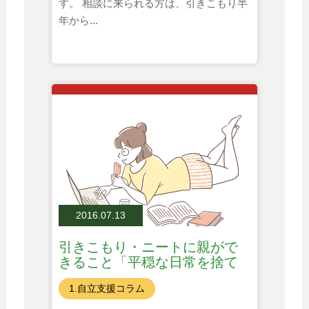
す。 相談に来られる方は、引きこもり半
年から...
2016.07.13
引きこもり・ニートに親がで
きること「平穏な日常を捨て
る？」
1.自立支援コラム