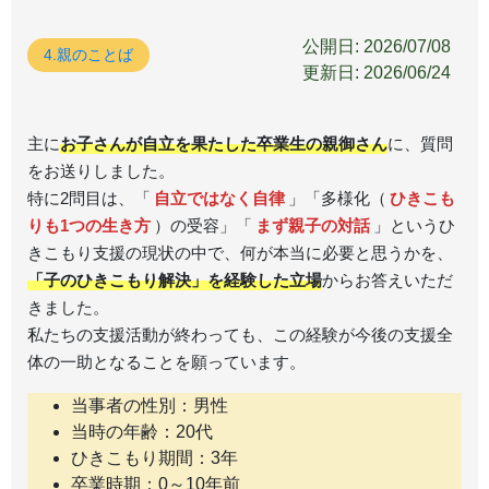
公開日: 2026/07/08
4.親のことば
更新日: 2026/06/24
主に
お子さんが自立を果たした卒業生の親御さん
に、質問
をお送りしました。
特に2問目は、「
自立ではなく自律
」「多様化（
ひきこも
りも1つの生き方
）の受容」「
まず親子の対話
」というひ
きこもり支援の現状の中で、何が本当に必要と思うかを、
「子のひきこもり解決」を経験した立場
からお答えいただ
きました。
私たちの支援活動が終わっても、この経験が今後の支援全
体の一助となることを願っています。
当事者の性別：男性
当時の年齢：20代
ひきこもり期間：3年
卒業時期：0～10年前