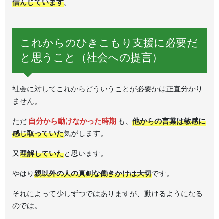
信んじています
。
これからのひきこもり支援に必要だ
と思うこと（社会への提言）
社会に対してこれからどういうことが必要かは正直分かり
ません。
ただ
自分から動けなかった時期
も、
他からの言葉は敏感に
感じ取っていた
気がします。
又
理解していた
と思います。
やはり
親以外の人の真剣な働きかけは大切
です。
それによって少しずつではありますが、動けるようになる
のでは。