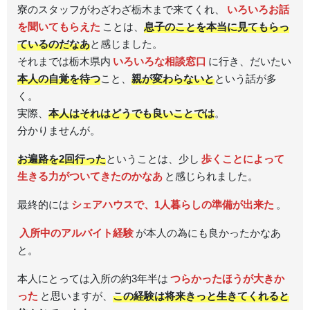
寮のスタッフがわざわざ栃木まで来てくれ、
いろいろお話
を聞いてもらえた
ことは、
息子のことを本当に見てもらっ
ているのだなあ
と感じました。
それまでは栃木県内
いろいろな相談窓口
に行き、だいたい
本人の自覚を待つ
こと、
親が変わらないと
という話が多
く。
実際、
本人はそれはどうでも良いことでは
。
分かりませんが。
お遍路を2回行った
ということは、少し
歩くことによって
生きる力がついてきたのかなあ
と感じられました。
最終的には
シェアハウスで、1人暮らしの準備が出来た
。
入所中のアルバイト経験
が本人の為にも良かったかなあ
と。
本人にとっては入所の約3年半は
つらかったほうが大きか
った
と思いますが、
この経験は将来きっと生きてくれると