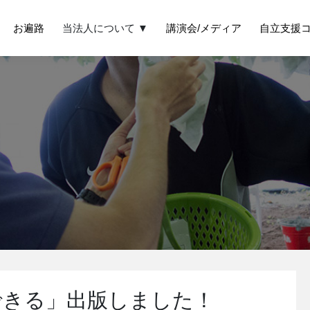
お遍路
当法人について ▼
講演会/メディア
自立支援
できる」出版しました！