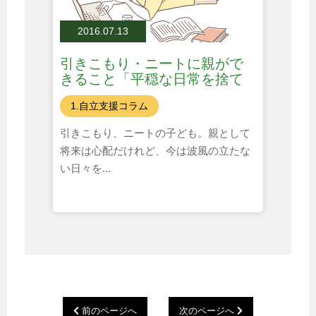
2016.07.13
引きこもり・ニートに親がで
きること「平穏な日常を捨て
る？」
1.自立支援コラム
引きこもり、ニートの子ども。親として
将来は心配だけれど、今は波風の立たな
い日々を...
前のページへ
次のページへ