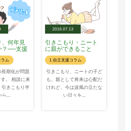
0
2016.07.13
り、何年見
引きこもり・ニート
？──支援
に親ができること
イミングと
「平穏な日常を捨て
コラム
1.自立支援コラム
る？」
の長期化が問題
引きこもり、ニートの子ど
す。 相談に来
も。親として将来は心配だ
、引きこもり半
けれど、今は波風の立たな
ら...
い日々を...