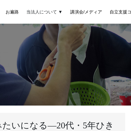
お遍路
当法人について ▼
講演会/メディア
自立支援
たいになる―20代・5年ひき