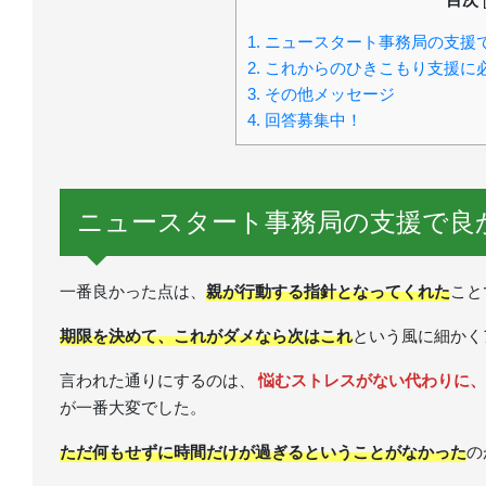
1.
ニュースタート事務局の支援
2.
これからのひきこもり支援に
3.
その他メッセージ
4.
回答募集中！
ニュースタート事務局の支援で良
一番良かった点は、
親が行動する指針となってくれた
こと
期限を決めて、これがダメなら次はこれ
という風に細かく
言われた通りにするのは、
悩むストレスがない代わりに、
が一番大変でした。
ただ何もせずに時間だけが過ぎるということがなかった
の