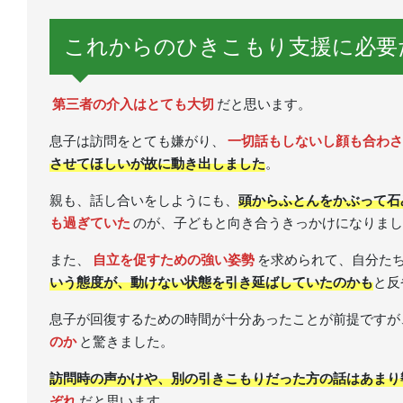
これからのひきこもり支援に必要
第三者の介入はとても大切
だと思います。
息子は訪問をとても嫌がり、
一切話もしないし顔も合わさ
させてほしいが故に動き出しました
。
親も、話し合いをしようにも、
頭からふとんをかぶって石
も過ぎていた
のが、子どもと向き合うきっかけになりまし
また、
自立を促すための強い姿勢
を求められて、自分た
いう態度が、動けない状態を引き延ばしていたのかも
と反
息子が回復するための時間が十分あったことが前提ですが、
のか
と驚きました。
訪問時の声かけや、別の引きこもりだった方の話はあまり
ぞれ
だと思います。