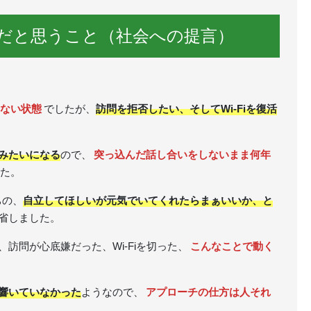
だと思うこと（社会への提言）
ない状態
でしたが、
訪問を拒否したい、そしてWi-Fiを復活
みたいになる
ので、
突っ込んだ話し合いをしないまま何年
た。
ちの、
自立してほしいが元気でいてくれたらまぁいいか、と
省しました。
訪問が心底嫌だった、Wi-Fiを切った、
こんなことで動く
響いていなかった
ようなので、
アプローチの仕方は人それ